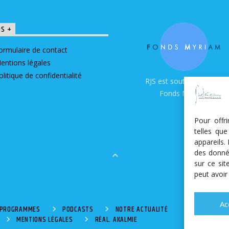
OS +
ormulaire de contact
entions légales
olitique de confidentialité
RJS est soutenue par le
Fonds Myriam
Pour offr
telles qu
appareils.
des donné
sur ce si
peut avoir
Ac
S PROGRAMMES
PODCASTS
NOTRE ACTUALITÉ
MENTIONS LÉGALES
RÉAL. AKALMIE