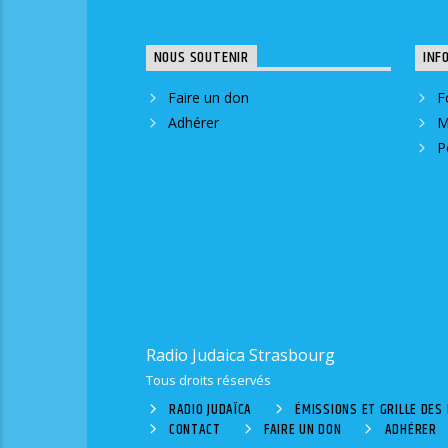
NOUS SOUTENIR
INF
Faire un don
F
Adhérer
M
P
Radio Judaica Strasbourg
Tous droits réservés
RADIO JUDAÏCA
ÉMISSIONS ET GRILLE DE
CONTACT
FAIRE UN DON
ADHÉRER