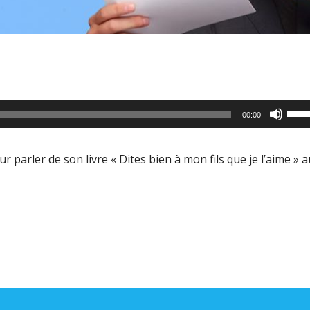
Utili
00:00
les
flèc
r parler de son livre « Dites bien à mon fils que je l’aime » 
haut
pour
aug
ou
dimi
le
volu