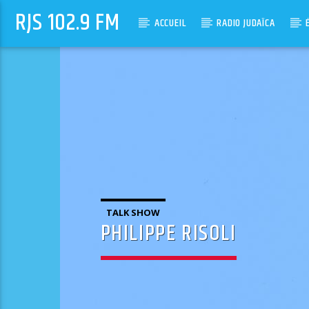
RJS 102.9 FM
ACCUEIL
RADIO JUDAÏCA
TALK SHOW
PHILIPPE RISOLI