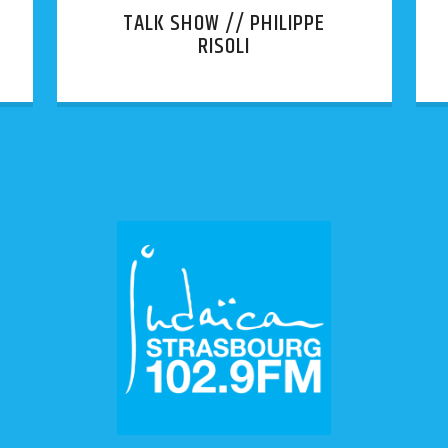
TALK SHOW // PHILIPPE
RISOLI