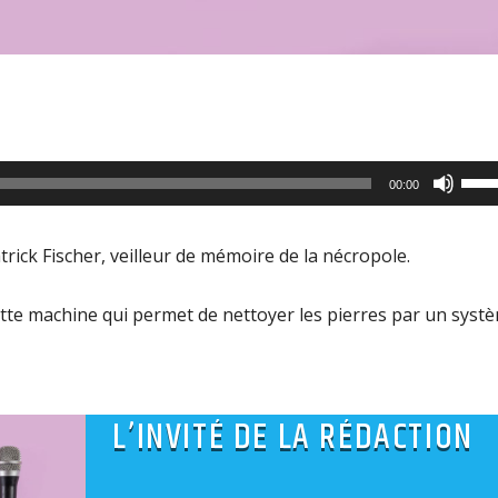
Utili
00:00
les
flèc
atrick Fischer, veilleur de mémoire de la nécropole.
haut
pour
ette machine qui permet de nettoyer les pierres par un syst
aug
ou
dimi
L’INVITÉ DE LA RÉDACTION
le
volu