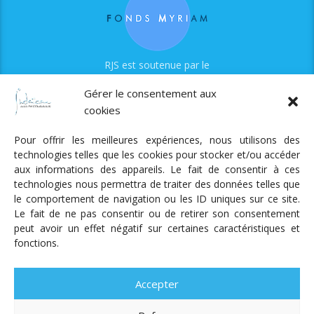
RJS est soutenue par le
Fonds Myriam
Gérer le consentement aux
cookies
Pour offrir les meilleures expériences, nous utilisons des
technologies telles que les cookies pour stocker et/ou accéder
aux informations des appareils. Le fait de consentir à ces
technologies nous permettra de traiter des données telles que
Radio Judaica Strasbourg
le comportement de navigation ou les ID uniques sur ce site.
Le fait de ne pas consentir ou de retirer son consentement
Tous droits réservés
peut avoir un effet négatif sur certaines caractéristiques et
RADIO JUDAÏCA
ÉMISSIONS ET GRILLE DES PROGRAMMES
fonctions.
PODCASTS
NOTRE ACTUALITÉ
CONTACT
FAIRE
UN DON
ADHÉRER
MENTIONS LÉGALES
RÉAL.
AKALMIE
Accepter