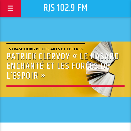
RJS 102.9 FM
STRASBOURG PILOTE ARTS ET LETTRES
PATRICK CLERVOY « LE HASARD
ENCHANTÉ ET LES FORCES DE
L’ESPOIR »