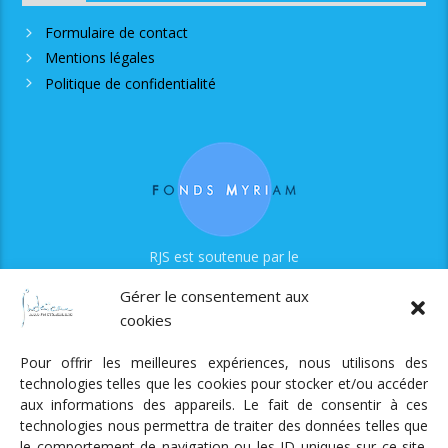
Formulaire de contact
Mentions légales
Politique de confidentialité
RJS est soutenue par le
Fonds Myriam
Gérer le consentement aux
cookies
Pour offrir les meilleures expériences, nous utilisons des
technologies telles que les cookies pour stocker et/ou accéder
aux informations des appareils. Le fait de consentir à ces
technologies nous permettra de traiter des données telles que
Radio Judaica Strasbourg
le comportement de navigation ou les ID uniques sur ce site.