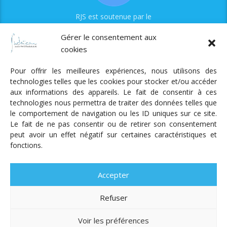
RJS est soutenue par le
Fonds Myriam
Gérer le consentement aux
cookies
Pour offrir les meilleures expériences, nous utilisons des
technologies telles que les cookies pour stocker et/ou accéder
aux informations des appareils. Le fait de consentir à ces
technologies nous permettra de traiter des données telles que
Radio Judaica Strasbourg
le comportement de navigation ou les ID uniques sur ce site.
Le fait de ne pas consentir ou de retirer son consentement
Tous droits réservés
peut avoir un effet négatif sur certaines caractéristiques et
RADIO JUDAÏCA
ÉMISSIONS ET GRILLE DES PROGRAMMES
fonctions.
PODCASTS
NOTRE ACTUALITÉ
CONTACT
FAIRE
UN DON
ADHÉRER
MENTIONS LÉGALES
RÉAL.
AKALMIE
Accepter
Refuser
Voir les préférences