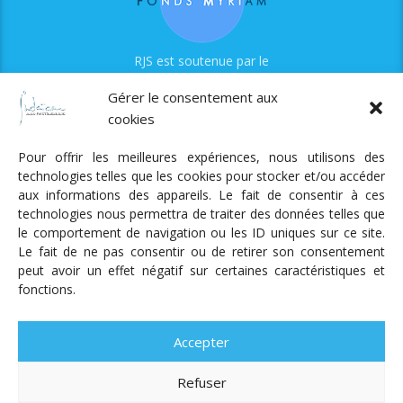
RJS est soutenue par le
Fonds Myriam
Gérer le consentement aux
cookies
Pour offrir les meilleures expériences, nous utilisons des
technologies telles que les cookies pour stocker et/ou accéder
aux informations des appareils. Le fait de consentir à ces
technologies nous permettra de traiter des données telles que
Radio Judaica Strasbourg
le comportement de navigation ou les ID uniques sur ce site.
Le fait de ne pas consentir ou de retirer son consentement
Tous droits réservés
peut avoir un effet négatif sur certaines caractéristiques et
RADIO JUDAÏCA
ÉMISSIONS ET GRILLE DES PROGRAMMES
fonctions.
PODCASTS
NOTRE ACTUALITÉ
CONTACT
FAIRE
UN DON
ADHÉRER
MENTIONS LÉGALES
RÉAL.
AKALMIE
Accepter
Refuser