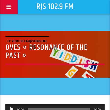
RJS 102.9 FM
LE YIDDISH AUJOURD’HUI
OVES « RESONANCE OF THE
PAST »
Lecteur
00:00
00:00