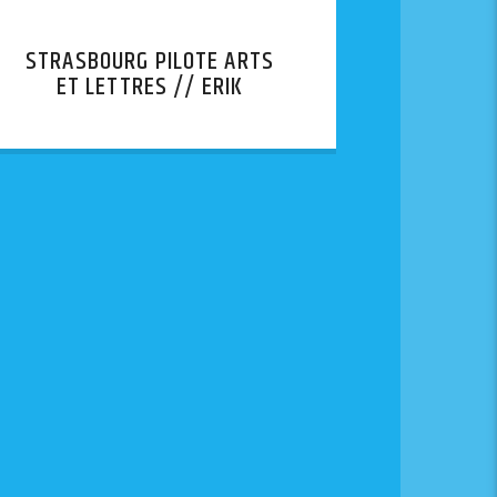
STRASBOURG PILOTE ARTS
ET LETTRES // ERIK
ORSENNA