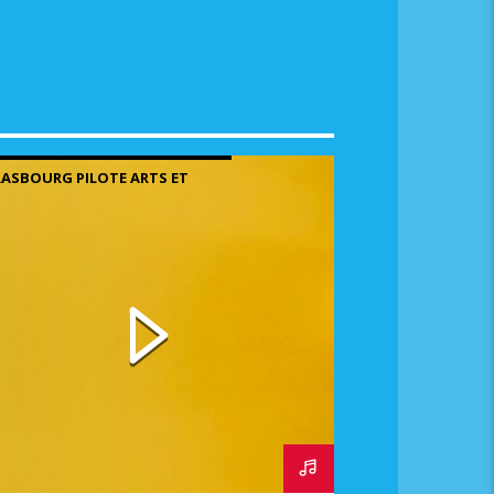
me.
ASBOURG PILOTE ARTS ET
TRES