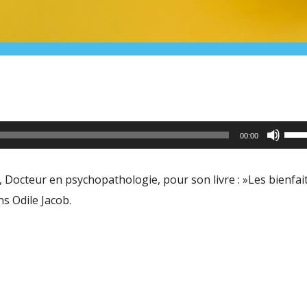
Utili
00:00
les
flèc
 Docteur en psychopathologie, pour son livre : »Les bienfai
haut
ons Odile Jacob.
pour
aug
ou
dimi
le