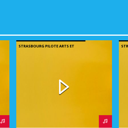
volu
STRASBOURG PILOTE ARTS ET
STR
LETTRES
LET