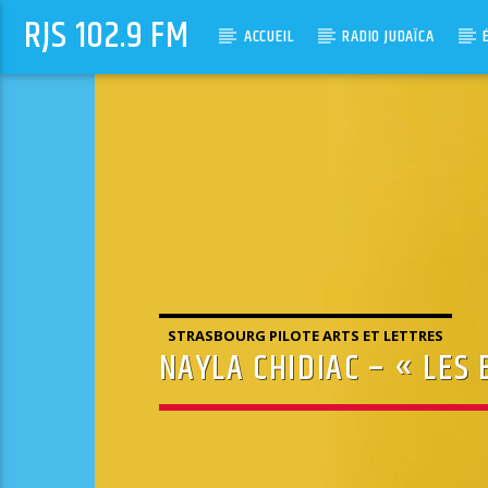
RJS 102.9 FM
ACCUEIL
RADIO JUDAÏCA
STRASBOURG PILOTE ARTS ET LETTRES
NAYLA CHIDIAC – « LES 