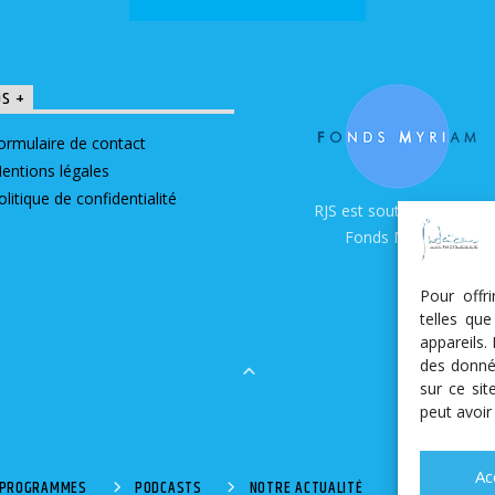
OS +
ormulaire de contact
entions légales
olitique de confidentialité
RJS est soutenue par le
Fonds Myriam
Pour offr
telles qu
appareils.
des donné
sur ce si
peut avoir
Ac
S PROGRAMMES
PODCASTS
NOTRE ACTUALITÉ