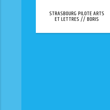
STRASBOURG PILOTE ARTS
ET LETTRES // BORIS
CYRULNIK