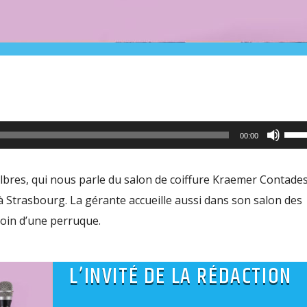
Utili
00:00
les
flèc
 Albres, qui nous parle du salon de coiffure Kraemer Contade
haut
à Strasbourg. La gérante accueille aussi dans son salon des
pour
oin d’une perruque.
aug
ou
L’INVITÉ DE LA RÉDACTION
dimi
le