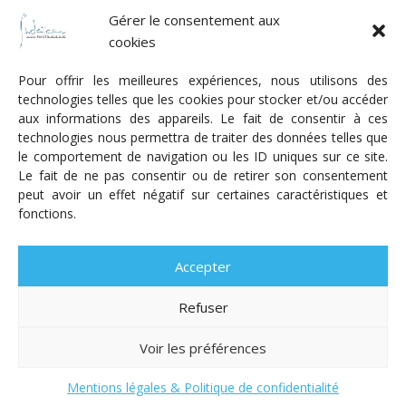
Fonds Myriam
Gérer le consentement aux
cookies
Pour offrir les meilleures expériences, nous utilisons des
technologies telles que les cookies pour stocker et/ou accéder
aux informations des appareils. Le fait de consentir à ces
technologies nous permettra de traiter des données telles que
Radio Judaica Strasbourg
le comportement de navigation ou les ID uniques sur ce site.
Le fait de ne pas consentir ou de retirer son consentement
Tous droits réservés
peut avoir un effet négatif sur certaines caractéristiques et
RADIO JUDAÏCA
ÉMISSIONS ET GRILLE DES PROGRAMMES
fonctions.
PODCASTS
NOTRE ACTUALITÉ
CONTACT
FAIRE
UN DON
ADHÉRER
MENTIONS LÉGALES
RÉAL.
AKALMIE
Accepter
Refuser
Voir les préférences
Mentions légales & Politique de confidentialité