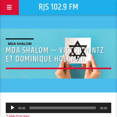
RJS 102.9 FM
MDA SHALOM
MDA SHALOM — VICTOR WINTZ
ET DOMINIQUE HOLCMAN
Lecteur
00:00
00:00
audio
Télécharger