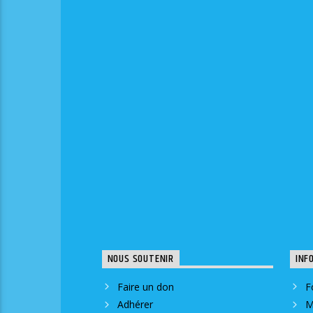
NOUS SOUTENIR
INF
Faire un don
F
Adhérer
M