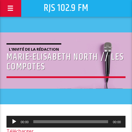
RJS 102.9 FM
L'INVITÉ DE LA RÉDACTION
MARIE-ELISABETH NORTH // LES
COMPOTES
Lecteur
00:00
00:00
audio
Télécharger