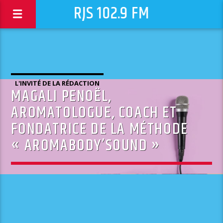
RJS 102.9 FM
L'INVITÉ DE LA RÉDACTION
MAGALI PENOËL,
AROMATOLOGUE, COACH ET
FONDATRICE DE LA MÉTHODE
« AROMABODY’SOUND »