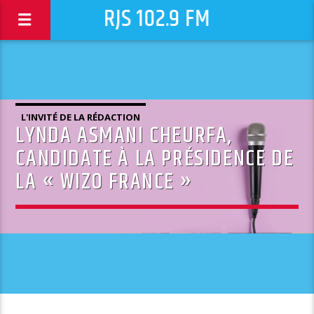
RJS 102.9 FM
L'INVITÉ DE LA RÉDACTION
LYNDA ASMANI CHEURFA,
CANDIDATE À LA PRÉSIDENCE DE
LA « WIZO FRANCE »