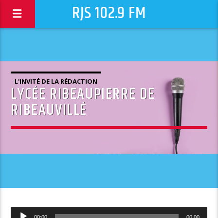
RJS 102.9 FM
L'INVITÉ DE LA RÉDACTION
LYCÉE RIBEAUPIERRE DE
RIBEAUVILLÉ
Lecteur
00:00
00:00