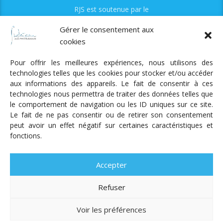
RJS est soutenue par le
Fonds Myriam
Gérer le consentement aux
cookies
Pour offrir les meilleures expériences, nous utilisons des
technologies telles que les cookies pour stocker et/ou accéder
aux informations des appareils. Le fait de consentir à ces
technologies nous permettra de traiter des données telles que
Radio Judaica Strasbourg
le comportement de navigation ou les ID uniques sur ce site.
Le fait de ne pas consentir ou de retirer son consentement
Tous droits réservés
peut avoir un effet négatif sur certaines caractéristiques et
RADIO JUDAÏCA
ÉMISSIONS ET GRILLE DES PROGRAMMES
fonctions.
PODCASTS
NOTRE ACTUALITÉ
CONTACT
FAIRE
UN DON
ADHÉRER
MENTIONS LÉGALES
RÉAL.
AKALMIE
Accepter
Refuser
Voir les préférences