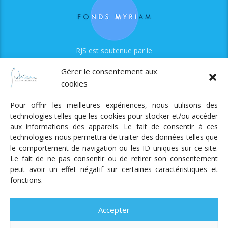
RJS est soutenue par le
Fonds Myriam
Gérer le consentement aux
cookies
Pour offrir les meilleures expériences, nous utilisons des
technologies telles que les cookies pour stocker et/ou accéder
aux informations des appareils. Le fait de consentir à ces
technologies nous permettra de traiter des données telles que
Radio Judaica Strasbourg
le comportement de navigation ou les ID uniques sur ce site.
Le fait de ne pas consentir ou de retirer son consentement
Tous droits réservés
peut avoir un effet négatif sur certaines caractéristiques et
RADIO JUDAÏCA
ÉMISSIONS ET GRILLE DES PROGRAMMES
fonctions.
PODCASTS
NOTRE ACTUALITÉ
CONTACT
FAIRE
UN DON
ADHÉRER
MENTIONS LÉGALES
RÉAL.
AKALMIE
Accepter