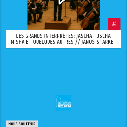
LES GRANDS INTERPRÈTES: JASCHA TOSCHA
MISHA ET QUELQUES AUTRES // JÁNOS STARKER
— 1ÈRE PARTIE
NOUS SOUTENIR