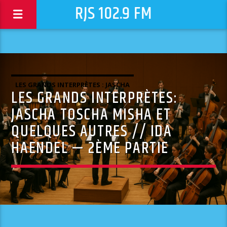
RJS 102.9 FM
LES GRANDS INTERPRÈTES : JASCHA
LES GRANDS INTERPRÈTES:
TOSCHA MISHA ET QUELQUES AUTRES.
JASCHA TOSCHA MISHA ET
QUELQUES AUTRES // IDA
HAENDEL — 2ÈME PARTIE