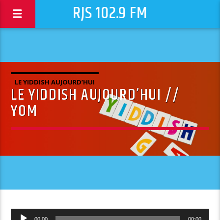
RJS 102.9 FM
LE YIDDISH AUJOURD’HUI
LE YIDDISH AUJOURD’HUI //
YOM
Lecteur
00:00
00:00