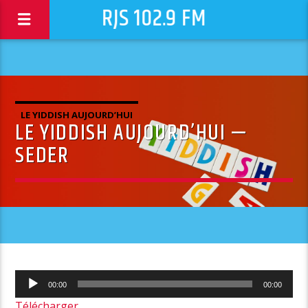
RJS 102.9 FM
LE YIDDISH AUJOURD’HUI
LE YIDDISH AUJOURD’HUI —
SEDER
Lecteur
00:00
00:00
audio
Télécharger