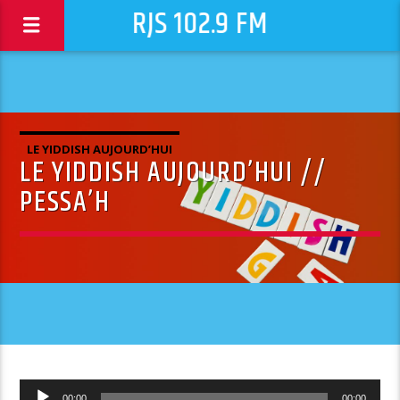
RJS 102.9 FM
LE YIDDISH AUJOURD’HUI
LE YIDDISH AUJOURD’HUI //
PESSA’H
Lecteur
00:00
00:00