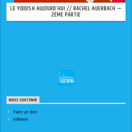
LE YIDDISH AUJOURD’HUI // RACHEL AUERBACH —
2ÈME PARTIE
NOUS SOUTENIR
Faire un don
Adhérer