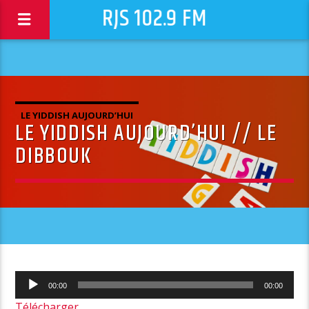
RJS 102.9 FM
LE YIDDISH AUJOURD’HUI
LE YIDDISH AUJOURD’HUI // LE
DIBBOUK
Lecteur
00:00
00:00
audio
Télécharger