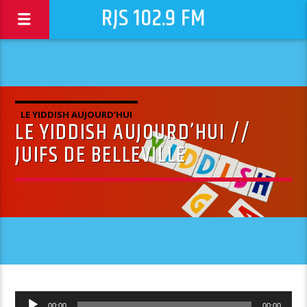
RJS 102.9 FM
LE YIDDISH AUJOURD’HUI
LE YIDDISH AUJOURD’HUI //
JUIFS DE BELLEVILLE
Lecteur
00:00
00:00