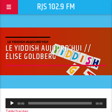
RJS 102.9 FM
LE YIDDISH AUJOURD’HUI
LE YIDDISH AUJOURD’HUI //
ÉLISE GOLDBERG
Lecteur
00:00
00:00
audio
Télécharger