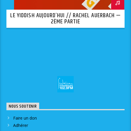
LE YIDDISH AUJOURD’HUI // RACHEL AUERBACH —
2ÈME PARTIE
NOUS SOUTENIR
Faire un don
Adhérer