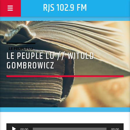
RJS 102.9 FM
LE PEUPLE LU
LE PEUPLE LU // WITOLD
GOMBROWICZ
Lecteur
00:00
00:00