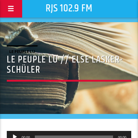
RJS 102.9 FM
LE PEUPLE LU
LE PEUPLE LU // ELSE LASKER-
SCHÜLER
Lecteur
00:00
00:00