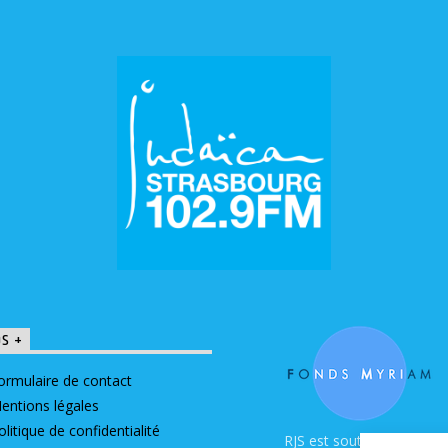
OS +
ormulaire de contact
entions légales
olitique de confidentialité
RJS est soutenue par le