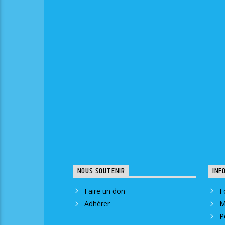
NOUS SOUTENIR
INF
Faire un don
F
Adhérer
M
P