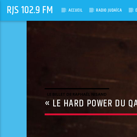
RJS 102.9 FM
ACCUEIL
RADIO JUDAÏCA
LE BILLET DE RAPHAËL NISAND
« LE HARD POWER DU Q