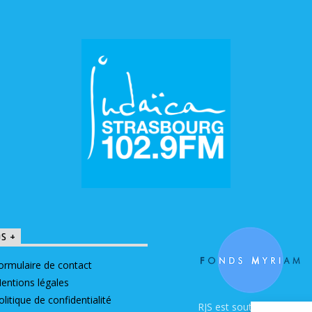
OS +
ormulaire de contact
entions légales
olitique de confidentialité
RJS est soutenue par le