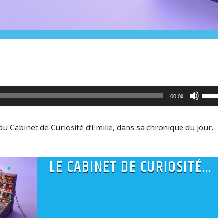
Utili
00:00
les
flèc
 du Cabinet de Curiosité d’Emilie, dans sa chronique du jour.
haut
pour
LE CABINET DE CURIOSITÉ
aug
D’EMILIE
ou
dimi
le