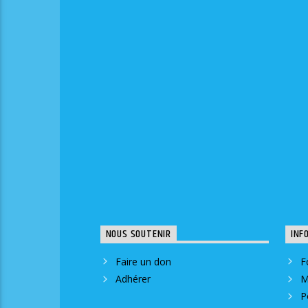
NOUS SOUTENIR
INF
Faire un don
F
Adhérer
M
P