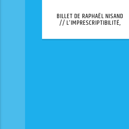
BILLET DE RAPHAËL NISAND
// L’IMPRESCRIPTIBILITÉ,
UNE FAUSSE BONNE IDÉE.