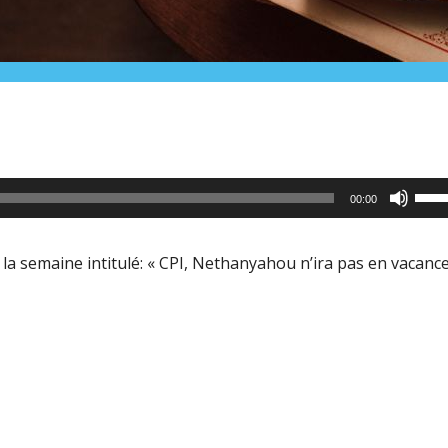
Utili
00:00
les
flèc
 la semaine intitulé: « CPI, Nethanyahou n’ira pas en vacanc
haut
pour
aug
ou
dimi
le