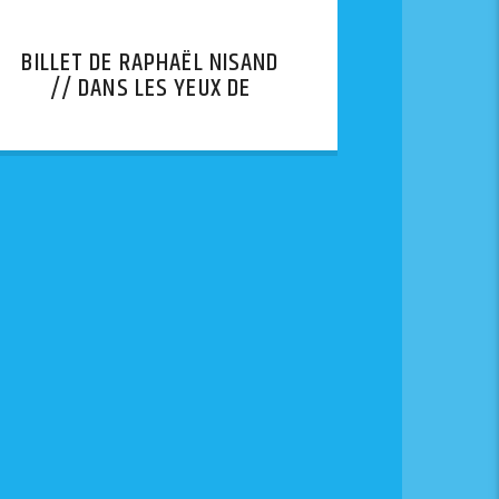
BILLET DE RAPHAËL NISAND
// DANS LES YEUX DE
LYHANNA