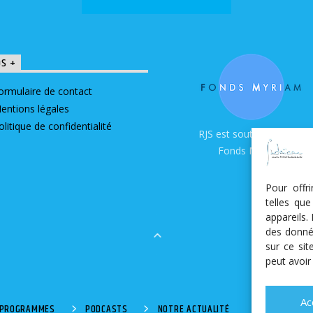
OS +
ormulaire de contact
entions légales
olitique de confidentialité
RJS est soutenue par le
Fonds Myriam
Pour offr
telles qu
appareils.
des donné
sur ce si
peut avoir
Ac
S PROGRAMMES
PODCASTS
NOTRE ACTUALITÉ