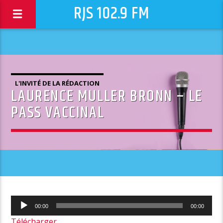
RJS 102.9 FM
L'INVITÉ DE LA RÉDACTION
LAURENCE MULLER BRONN – LE
PASS VACCINAL
Lecteur
00:00
00:00
audio
Télécharger