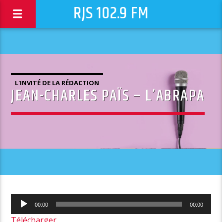
RJS 102.9 FM
L'INVITÉ DE LA RÉDACTION
JEAN-CHARLES PAÏS – L’ABRAPA
Lecteur
00:00
00:00
audio
Télécharger