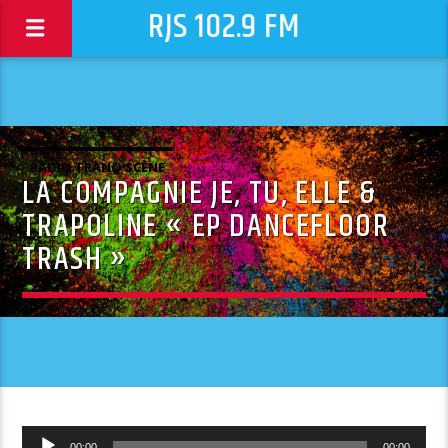
RJS 102.9 FM
RADIO TRANQ'SCÈNE
LA COMPAGNIE JE, TU, ELLE &
TRAPOLINE « EP DANCEFLOOR
TRASH »
Lecteur
00:00
00:00