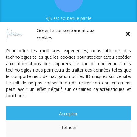
RJS est soutenue par le
Fonds Myriam
Gérer le consentement aux
cookies
Pour offrir les meilleures expériences, nous utilisons des
technologies telles que les cookies pour stocker et/ou accéder
aux informations des appareils. Le fait de consentir à ces
technologies nous permettra de traiter des données telles que
Radio Judaica Strasbourg
le comportement de navigation ou les ID uniques sur ce site.
Le fait de ne pas consentir ou de retirer son consentement
Tous droits réservés
peut avoir un effet négatif sur certaines caractéristiques et
RADIO JUDAÏCA
ÉMISSIONS ET GRILLE DES PROGRAMMES
fonctions.
PODCASTS
NOTRE ACTUALITÉ
CONTACT
FAIRE
UN DON
ADHÉRER
MENTIONS LÉGALES
RÉAL.
AKALMIE
Accepter
Refuser