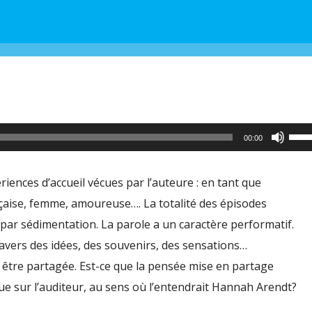
Utili
00:00
les
flèc
ences d’accueil vécues par l’auteure : en tant que
haut
çaise, femme, amoureuse…. La totalité des épisodes
pour
par sédimentation. La parole a un caractère performatif.
aug
travers des idées, des souvenirs, des sensations…
ou
r être partagée. Est-ce que la pensée mise en partage
dimi
que sur l’auditeur, au sens où l’entendrait Hannah Arendt?
le