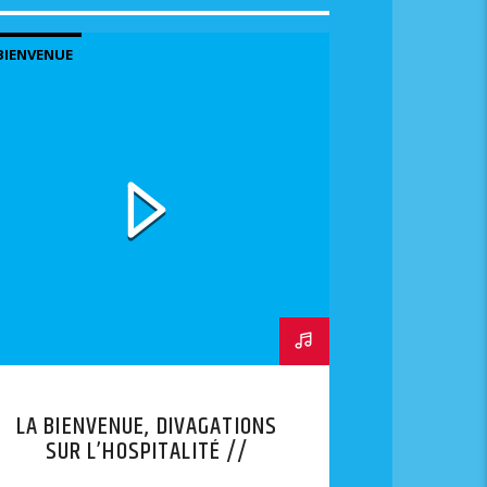
BIENVENUE
LA BIENVENUE, DIVAGATIONS
SUR L’HOSPITALITÉ //
EPISODES 5-6