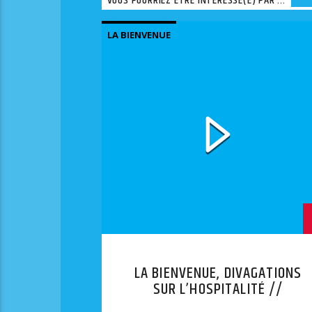
VOUS POURRIEZ ÊTRE INTÉRESSÉ(E) PAR ...
LA BIENVENUE
LA BIENVENUE, DIVAGATIONS
SUR L’HOSPITALITÉ //
EPISODES 9-10