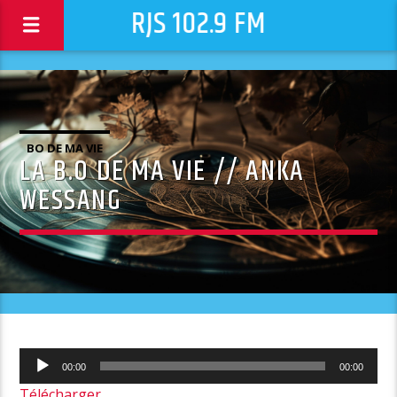
RJS 102.9 FM
BO DE MA VIE
LA B.O DE MA VIE // ANKA
WESSANG
Lecteur
00:00
00:00
audio
Télécharger