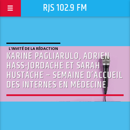
RJS 102.9 FM
L'INVITÉ DE LA RÉDACTION
KARINE PAGLIARULO, ADRIEN
HASS-JORDACHE ET SARAH
HUSTACHE – SEMAINE D’ACCUEIL
DES INTERNES EN MÉDECINE