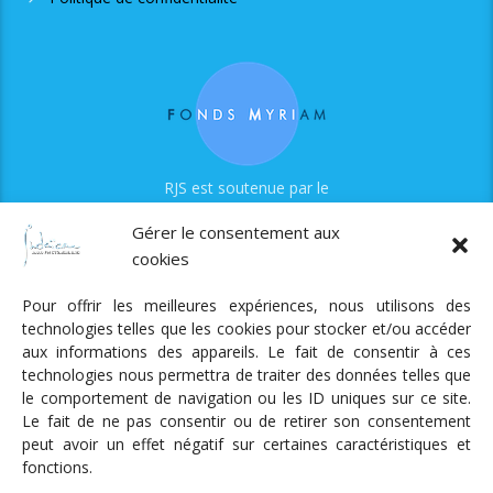
RJS est soutenue par le
Fonds Myriam
Gérer le consentement aux
cookies
Pour offrir les meilleures expériences, nous utilisons des
technologies telles que les cookies pour stocker et/ou accéder
aux informations des appareils. Le fait de consentir à ces
technologies nous permettra de traiter des données telles que
Radio Judaica Strasbourg
le comportement de navigation ou les ID uniques sur ce site.
Le fait de ne pas consentir ou de retirer son consentement
Tous droits réservés
peut avoir un effet négatif sur certaines caractéristiques et
RADIO JUDAÏCA
ÉMISSIONS ET GRILLE DES PROGRAMMES
fonctions.
PODCASTS
NOTRE ACTUALITÉ
CONTACT
FAIRE