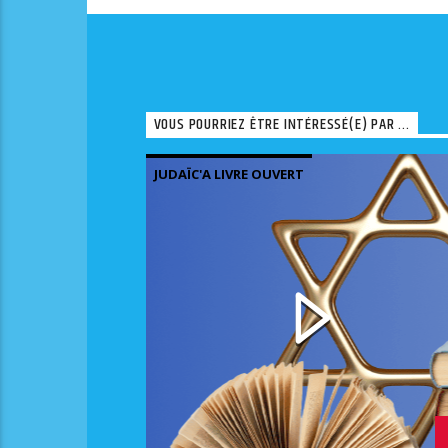
VOUS POURRIEZ ÊTRE INTÉRESSÉ(E) PAR ...
JUDAÏC'A LIVRE OUVERT