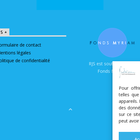
OS +
ormulaire de contact
entions légales
olitique de confidentialité
RJS est soutenue par le
Fonds Myriam
Pour offr
telles qu
appareils.
des donné
sur ce si
peut avoir
Ac