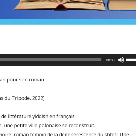
Utili
00:00
les
flèc
kin pour son roman :
haut
pour
ns du Tripode, 2022).
aug
ou
 littérature yiddish en français.
dimi
 une petite ville polonaise se reconstruit.
le
moire, roman témoin de la dégénérescence du shtetl. Une