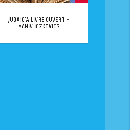
JUDAÏC’A LIVRE OUVERT –
YANIV ICZKOVITS