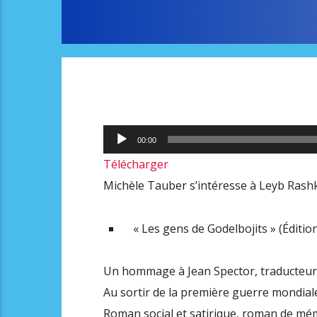
Lecteur
00:00
audio
Télécharger
Michèle Tauber s’intéresse à Leyb Rash
« Les gens de Godelbojits » (Éditio
Un hommage à Jean Spector, traducteur de
Au sortir de la première guerre mondiale,
Roman social et satirique, roman de mé