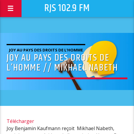
RJS 102.9 FM
JOY AU PAYS DES DROITS DE L'HOMME
JOY AU PAYS DES DROITS DE
L’HOMME // MIKHAEL NABETH
Télécharger
Joy Benjamin Kaufmann reçoit Mikhael Nabeth,