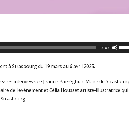
Utili
00:00
les
flèc
lent à Strasbourg du 19 mars au 6 avril 2025.
haut
pour
vez les interviews de Jeanne Barséghian Maire de Strasbour
aug
re de l’événement et Célia Housset artiste-illustratrice qui
ou
 Strasbourg.
dimi
le
volu