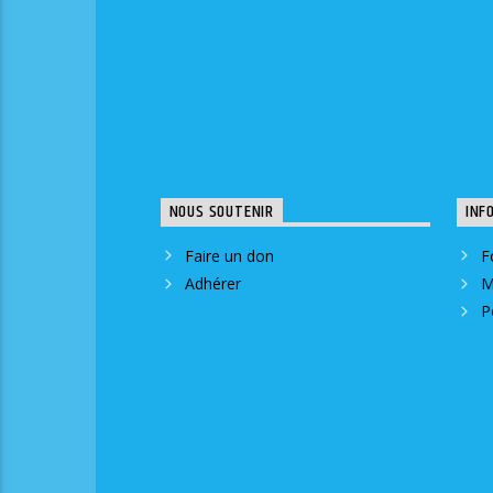
NOUS SOUTENIR
INF
Faire un don
F
Adhérer
M
P