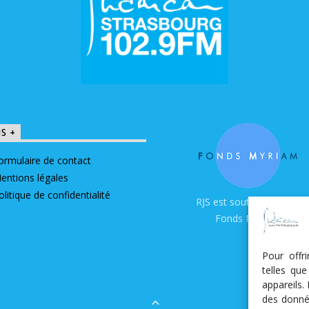
OS +
ormulaire de contact
entions légales
olitique de confidentialité
RJS est soutenue par le
Fonds Myriam
Pour offr
telles qu
appareils.
des donné