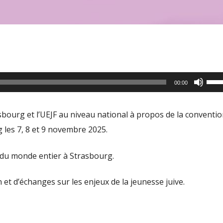
Utili
00:00
les
flèc
sbourg et l’UEJF au niveau national à propos de la conventio
haut
g les 7, 8 et 9 novembre 2025.
pour
aug
 du monde entier à Strasbourg.
ou
 et d’échanges sur les enjeux de la jeunesse juive.
dimi
le
volu