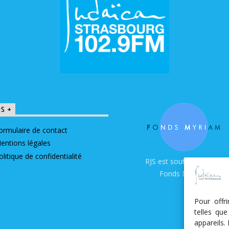
OS +
ormulaire de contact
entions légales
olitique de confidentialité
RJS est soutenue par le
Fonds Myriam
Pour offr
telles qu
appareils.