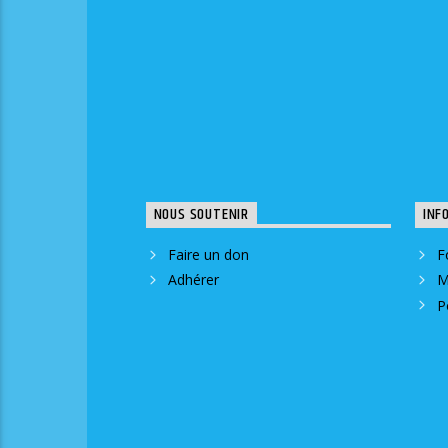
NOUS SOUTENIR
INF
Faire un don
F
Adhérer
M
P