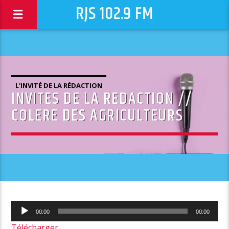
RJS 102.9 FM
L'INVITÉ DE LA RÉDACTION
INVITES DE LA REDACTION //
COLERE DES AGRICULTEURS
Lecteur
00:00
00:00
audio
Télécharger