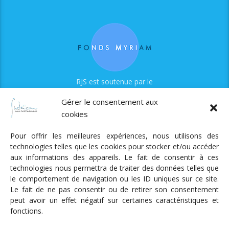
RJS est soutenue par le
Fonds Myriam
Gérer le consentement aux
cookies
Pour offrir les meilleures expériences, nous utilisons des
technologies telles que les cookies pour stocker et/ou accéder
aux informations des appareils. Le fait de consentir à ces
technologies nous permettra de traiter des données telles que
Radio Judaica Strasbourg
le comportement de navigation ou les ID uniques sur ce site.
Le fait de ne pas consentir ou de retirer son consentement
Tous droits réservés
peut avoir un effet négatif sur certaines caractéristiques et
RADIO JUDAÏCA
ÉMISSIONS ET GRILLE DES PROGRAMMES
fonctions.
PODCASTS
NOTRE ACTUALITÉ
CONTACT
FAIRE
UN DON
ADHÉRER
MENTIONS LÉGALES
RÉAL.