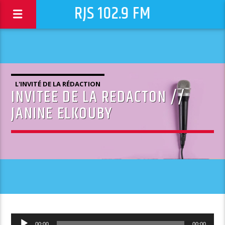
RJS 102.9 FM
L'INVITÉ DE LA RÉDACTION
INVITEE DE LA REDACTON //
JANINE ELKOUBY
Lecteur
00:00
00:00