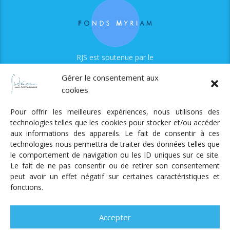
RJS est soutenue par le
Fonds Myriam
Gérer le consentement aux
cookies
Pour offrir les meilleures expériences, nous utilisons des
technologies telles que les cookies pour stocker et/ou accéder
aux informations des appareils. Le fait de consentir à ces
technologies nous permettra de traiter des données telles que
Radio Judaica Strasbourg
le comportement de navigation ou les ID uniques sur ce site.
Le fait de ne pas consentir ou de retirer son consentement
Tous droits réservés
peut avoir un effet négatif sur certaines caractéristiques et
RADIO JUDAÏCA
ÉMISSIONS ET GRILLE DES PROGRAMMES
fonctions.
PODCASTS
NOTRE ACTUALITÉ
CONTACT
FAIRE
UN DON
ADHÉRER
MENTIONS LÉGALES
RÉAL.
AKALMIE
Accepter