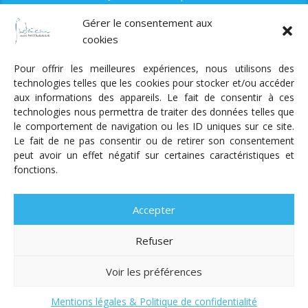
Fonds Myriam
Gérer le consentement aux
cookies
Pour offrir les meilleures expériences, nous utilisons des
technologies telles que les cookies pour stocker et/ou accéder
aux informations des appareils. Le fait de consentir à ces
technologies nous permettra de traiter des données telles que
Radio Judaica Strasbourg
le comportement de navigation ou les ID uniques sur ce site.
Le fait de ne pas consentir ou de retirer son consentement
Tous droits réservés
peut avoir un effet négatif sur certaines caractéristiques et
RADIO JUDAÏCA
ÉMISSIONS ET GRILLE DES PROGRAMMES
fonctions.
PODCASTS
NOTRE ACTUALITÉ
CONTACT
FAIRE
UN DON
ADHÉRER
MENTIONS LÉGALES
RÉAL.
AKALMIE
Accepter
Refuser
Voir les préférences
Mentions légales & Politique de confidentialité