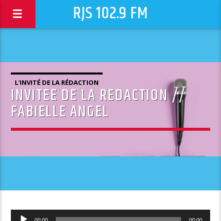
RJS 102.9 FM
L'INVITÉ DE LA RÉDACTION
INVITEE DE LA REDACTION //
FABIELLE ANGEL
Lecteur
00:00
00:00