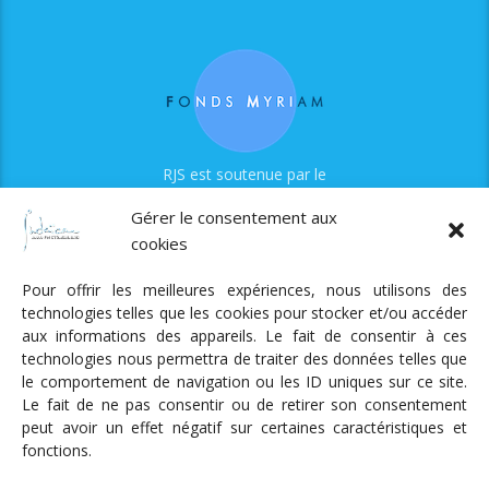
RJS est soutenue par le
Fonds Myriam
Gérer le consentement aux
cookies
Pour offrir les meilleures expériences, nous utilisons des
technologies telles que les cookies pour stocker et/ou accéder
aux informations des appareils. Le fait de consentir à ces
technologies nous permettra de traiter des données telles que
Radio Judaica Strasbourg
le comportement de navigation ou les ID uniques sur ce site.
Le fait de ne pas consentir ou de retirer son consentement
Tous droits réservés
peut avoir un effet négatif sur certaines caractéristiques et
RADIO JUDAÏCA
ÉMISSIONS ET GRILLE DES PROGRAMMES
fonctions.
PODCASTS
NOTRE ACTUALITÉ
CONTACT
FAIRE
UN DON
ADHÉRER
MENTIONS LÉGALES
RÉAL.