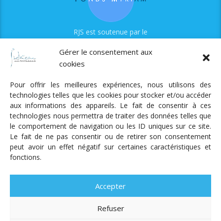
RJS est soutenue par le
Fonds Myriam
Gérer le consentement aux
cookies
Pour offrir les meilleures expériences, nous utilisons des
technologies telles que les cookies pour stocker et/ou accéder
aux informations des appareils. Le fait de consentir à ces
technologies nous permettra de traiter des données telles que
Radio Judaica Strasbourg
le comportement de navigation ou les ID uniques sur ce site.
Le fait de ne pas consentir ou de retirer son consentement
Tous droits réservés
peut avoir un effet négatif sur certaines caractéristiques et
RADIO JUDAÏCA
ÉMISSIONS ET GRILLE DES PROGRAMMES
fonctions.
PODCASTS
NOTRE ACTUALITÉ
CONTACT
FAIRE
UN DON
ADHÉRER
MENTIONS LÉGALES
RÉAL.
AKALMIE
Accepter
Refuser