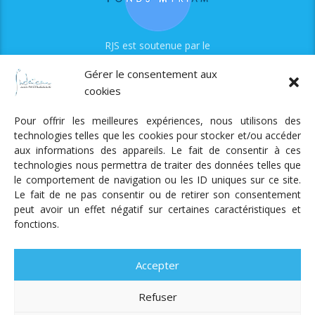
RJS est soutenue par le
Fonds Myriam
Gérer le consentement aux
cookies
Pour offrir les meilleures expériences, nous utilisons des
technologies telles que les cookies pour stocker et/ou accéder
aux informations des appareils. Le fait de consentir à ces
technologies nous permettra de traiter des données telles que
Radio Judaica Strasbourg
le comportement de navigation ou les ID uniques sur ce site.
Le fait de ne pas consentir ou de retirer son consentement
Tous droits réservés
peut avoir un effet négatif sur certaines caractéristiques et
RADIO JUDAÏCA
ÉMISSIONS ET GRILLE DES PROGRAMMES
fonctions.
PODCASTS
NOTRE ACTUALITÉ
CONTACT
FAIRE
UN DON
ADHÉRER
MENTIONS LÉGALES
RÉAL.
AKALMIE
Accepter
Refuser