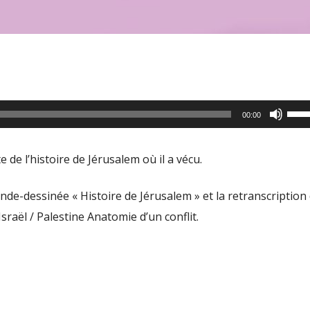
Utili
00:00
les
flèc
e de l’histoire de Jérusalem où il a vécu.
haut
pour
nde-dessinée « Histoire de Jérusalem » et la retranscription
aug
sraël / Palestine Anatomie d’un conflit.
ou
dimi
le
volu