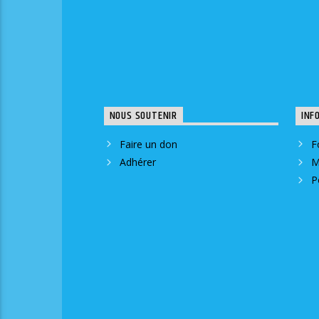
NOUS SOUTENIR
INF
Faire un don
F
Adhérer
M
P