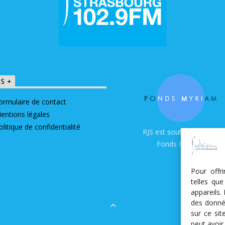
OS +
ormulaire de contact
entions légales
olitique de confidentialité
RJS est soutenue par le
Fonds Myriam
Pour offr
telles qu
appareils.
des donné
sur ce si
peut avoir